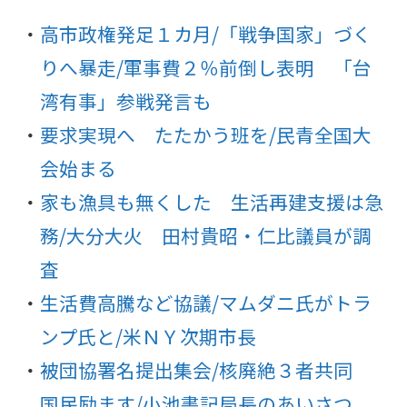
高市政権発足１カ月/「戦争国家」づく
りへ暴走/軍事費２％前倒し表明 「台
湾有事」参戦発言も
要求実現へ たたかう班を/民青全国大
会始まる
家も漁具も無くした 生活再建支援は急
務/大分大火 田村貴昭・仁比議員が調
査
生活費高騰など協議/マムダニ氏がトラ
ンプ氏と/米ＮＹ次期市長
被団協署名提出集会/核廃絶３者共同
国民励ます/小池書記局長のあいさつ