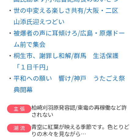
世の中変える楽しさ共有/大阪・二区
山添氏迎えつどい
被爆者の声に耳傾けろ/広島・原爆ドー
ム前で集会
桐生市、謝罪し和解/群馬 生活保護
「１日千円」
平和への願い 響け/神戸 うたごえ祭
典開幕
柏崎刈羽原発容認/東電の再稼働など許
主張
されない
青空に紅葉が映える季節です。色とりど
潮流
りの木々を見ながら…