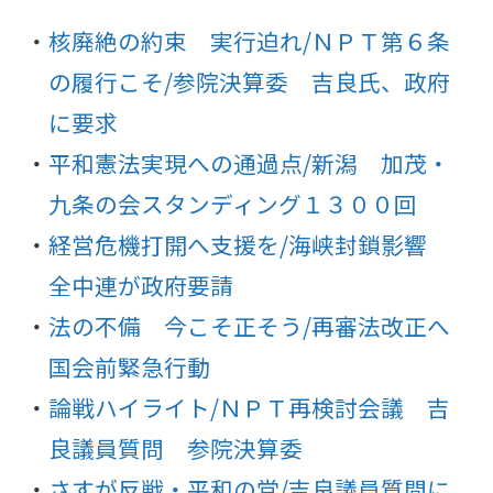
核廃絶の約束 実行迫れ/ＮＰＴ第６条
の履行こそ/参院決算委 吉良氏、政府
に要求
平和憲法実現への通過点/新潟 加茂・
九条の会スタンディング１３００回
経営危機打開へ支援を/海峡封鎖影響
全中連が政府要請
法の不備 今こそ正そう/再審法改正へ
国会前緊急行動
論戦ハイライト/ＮＰＴ再検討会議 吉
良議員質問 参院決算委
さすが反戦・平和の党/吉良議員質問に