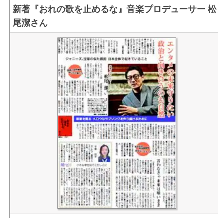
新著『おれの歌を止めるな』音楽プロデューサー 松
日号） PDF
尾潔さん
平和でも、暮らしでも、希望が持てる日本に/日本共産党
参院選政策 （２０２２年０６月２６日号） PDF
ウクライナ危機と日本の平和 Ｑ＆Ａ 共産党の考え （
０２２年０６月１９日号） PDF
知りたい日本共産党 （２０２２年０６月１２日号） PDF
桜を見る会スクープ第一弾、安倍後援会御一行様をご招
税金でおもてなし （２０１９年１０月１３日号スクープ