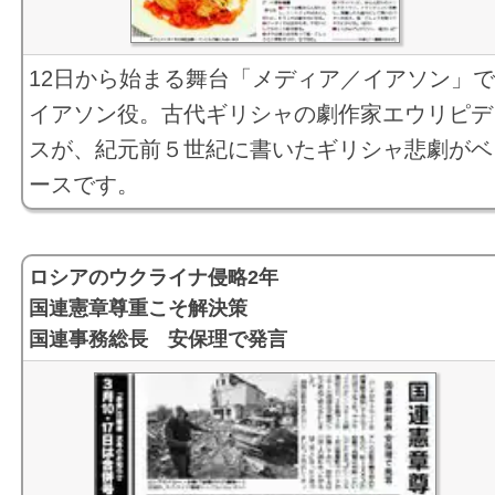
12日から始まる舞台「メディア／イアソン」
イアソン役。古代ギリシャの劇作家エウリピデ
スが、紀元前５世紀に書いたギリシャ悲劇がベ
ースです。
ロシアのウクライナ侵略2年
国連憲章尊重こそ解決策
国連事務総長 安保理で発言