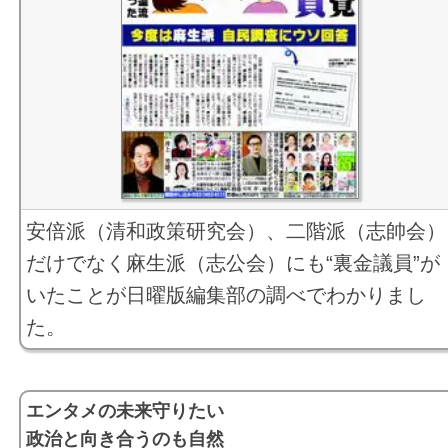
あたまのストレッチ
俳優 東ちづるさん 2025年07月20日号
値引き／専門家「不正な不動産鑑定」 （２０２２年１０
クイズでごジャレ
俳優 松尾諭さん 2025年07月13日号
０２日号）
メディアをよむ
俳優 安藤玉恵さん 2025年07月06日号
新しい政治つくる旗揚げ/岸田政権とどうたたかう/志位委
にちようシネマ館
映画監督・演出家 宮本亞門さん 2025年06月29日号
長にズバリ聞く/元朝日新聞政治部次長・ジャーナリス
ペコロスの母の思い出
脇正太郎さん （２０２３年１月１日・８日合併号）
囲碁・将棋
新聞用紙急騰に伴う減ページにご理解とご協力をお願い
つり
す （２０２２年１２月２５日号）
安倍派（清和政策研究会）、二階派（志帥会）
健康らいふ
ジェンダー平等貫く紙面へ/ガイドライン作成 （２０２２
だけでなく麻生派（志公会）にも“裏金議員”が
冨士眞奈美さん「俳句と遊ぶ」
１２月２５日号）
いたことが日曜版編集部の調べでわかりまし
NEWディスク
アジア政党国際会議/排他的でなく包摂的な平和の枠組みを
た。
赤旗相談
志位委員長に聞く （２０２２年１１月２７日号）
読者の文芸
日本共産党 なぜ１００年続いたか/記念講演の核心 志
さんが語る （２０２２年１０月２３日号）
エンタメの未来守りたい
日本共産党 自由と平和一筋100年 （２０２２年０７月
政治と向き合うのも自然