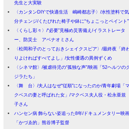
先生と大実験
〈カンタンDIYで快適生活 嶋崎都志子〉/水性塗料で気
分チェンジ/くたびれた椅子や鉢に“ちょこっとペイント”
〈くらし彩々〉/“必要”見極め災害備え/イラストレータ
ー、防災士 アベナオミさん
〈松岡和子のとっておきシェイクスピア〉/最終夜「終
りよければすべてよし」/女性優遇の異例ずくめ
〈シネマ館〉/被虐待児の“孤独な声”/映画「52ヘルツの
ジラたち」
〈舞 台〉/夫人はなぜ“従順”になったのか/青年劇場「
クベスの妻と呼ばれた女」/マクベス夫人役・松永亜規
子さん
ハンセン病 飾らない姿追った8年/ドキュメンタリー映
「かづゑ的」熊谷博子監督