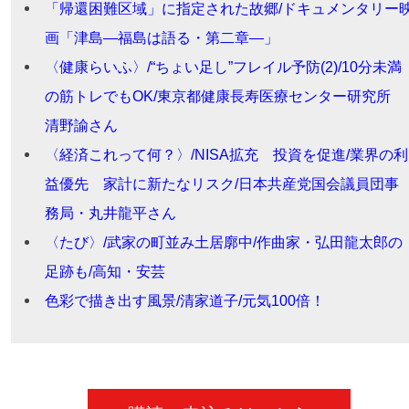
「帰還困難区域」に指定された故郷/ドキュメンタリー
画「津島―福島は語る・第二章―」
〈健康らいふ〉/“ちょい足し”フレイル予防(2)/10分未満
の筋トレでもOK/東京都健康長寿医療センター研究所
清野諭さん
〈経済これって何？〉/NISA拡充 投資を促進/業界の利
益優先 家計に新たなリスク/日本共産党国会議員団事
務局・丸井龍平さん
〈たび〉/武家の町並み土居廓中/作曲家・弘田龍太郎の
足跡も/高知・安芸
色彩で描き出す風景/清家道子/元気100倍！
漫画「ほっこりゴハン」 作／魚乃目三太
俳優 松本まりかさん 2025年11月16日号
なんで学費こんなに高いんだ/国立大学５３万円 私立大
風の色
俳優 竹下景子さん 2025年11月02日号
９５万円 （２０２４年０６月２３日号） PDF