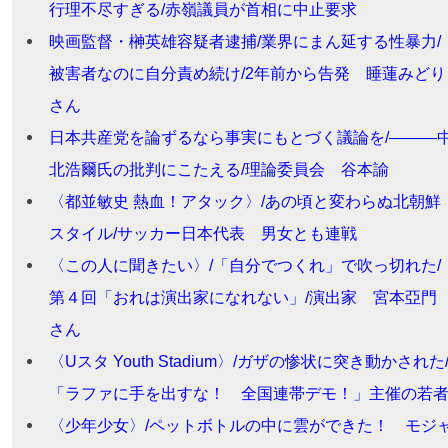
行理不尽すぎる/赤嶺議員が首相に中止要求
映画監督・榊英雄容疑者逮捕/業界にまん延する性暴力/
被害者なのに自分責め続け/2年前から告発 睡蓮みどり
さん
日本共産党を論ずるなら事実にもとづく議論を/―――
北浩爾氏の批判にこたえる/理論委員会 谷本諭
〈都並敏史 熱血！アタック〉/あの頃と変わらぬ北朝鮮
スタイル/サッカー日本代表 男女とも連戦
〈この人に聞きたい〉/「自分でつくれ」で吹っ切れた/
第４回「おれは演出家になれない」/演出家 宮本亞門
さん
〈Uスタ Youth Stadium〉/ガザの惨状に突き動かされた
「ラファに手を出すな！ 全国連帯デモ！」主催の若
〈少年少女〉/ペットボトルの中に雲ができた！ モジ