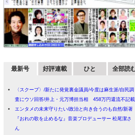
最新号
好評連載
ひと
全部読
〈スクープ〉/新たに発覚裏金議員/今度は麻生派/自民調
査にウソ回答/井上・元万博担当相 458万円還流不記
エンタメの未来守りたい/政治と向き合うのも自然/新著
『おれの歌を止めるな』音楽プロデューサー 松尾潔さ
ん