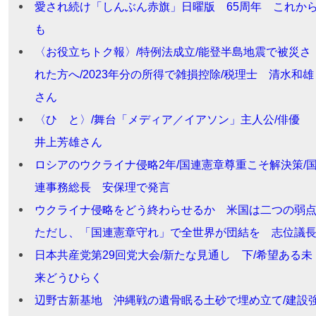
愛され続け「しんぶん赤旗」日曜版 65周年 これか
も
〈お役立ちトク報〉/特例法成立/能登半島地震で被災さ
れた方へ/2023年分の所得で雑損控除/税理士 清水和雄
さん
〈ひ と〉/舞台「メディア／イアソン」主人公/俳優
井上芳雄さん
ロシアのウクライナ侵略2年/国連憲章尊重こそ解決策/
連事務総長 安保理で発言
ウクライナ侵略をどう終わらせるか 米国は二つの弱
ただし、「国連憲章守れ」で全世界が団結を 志位議
日本共産党第29回党大会/新たな見通し 下/希望ある未
来どうひらく
辺野古新基地 沖縄戦の遺骨眠る土砂で埋め立て/建設