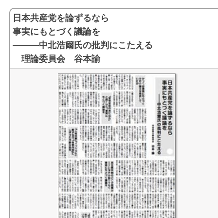
日本共産党を論ずるなら
事実にもとづく議論を
―――中北浩爾氏の批判にこたえる
理論委員会 谷本諭