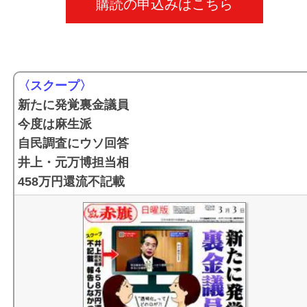
購読の申込みはこちら
うれしい一品 １週間のおかず
俳優 北村有起哉さん 2025年10月26日号
なんで学費こんなに高いんだ/国立大学５３万円 私立大
写真連載
俳優 草彅剛さん 2025年10月19日号
９５万円 （２０２４年０６月２３日号）
連載エッセー「『無言館』のうた」
俳優 竹内涼真さん 2025年10月12日号
〈健康らいふ〉エコノミークラス症候群 水分控えない
〈スクープ〉
バラバラ時々ファミる
俳優 川栄李奈さん 2025年10月05日号
（２０２４年０１月２１日号） PDF
新たに発覚裏金議員
竹馬先生の一歩一歩
俳優 市毛良枝さん 2025年09月28日号
能登半島地震 きびしい避難生活 命守るために （２０
今度は麻生派
「ファーブル昆虫記」の世界
俳優 北村匠海さん 2025年09月21日号
４年０１月２１日号） PDF
自民調査にウソ回答
ほどほどぐらし
俳優 伊藤沙莉さん 2025年09月14日号
【全文公開③】◎スクープ不当鑑定疑惑／大阪カジノ、
井上・元万博担当相
おしゃれノート
俳優 山西惇さん 2025年09月07日号
導で安値に用地鑑定／鑑定依頼前に“予定額” （２０２２
458万円還流不記載
めざせ眠りの達人
五輪メダリスト 有森裕子さん 2025年08月31日号
１月２７日号）
世界くらしダイアリー
女流棋士 清水市代さん 2025年08月24日号
【全文公開②】◎カジノ用地不正値引き疑惑／大阪市“賃
スマホはじめの一歩
俳優 上川隆也さん 2025年08月17日号
増額”とウソ／契約内容は安値固定／宮本岳志議員が日曜
手作り菜園
俳優 戸田恵子さん 2025年08月03日号
示し追及 （２０２２年１１月０６日号）
やくみつるの小言・大言
俳優 鹿賀丈史さん 2025年07月27日号
【全文公開①】◎大阪維新市政に新疑惑／カジノ用地賃