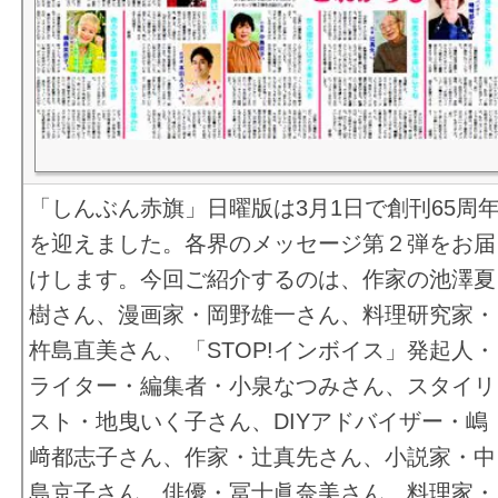
「しんぶん赤旗」日曜版は3月1日で創刊65周
を迎えました。各界のメッセージ第２弾をお届
けします。今回ご紹介するのは、作家の池澤夏
樹さん、漫画家・岡野雄一さん、料理研究家・
杵島直美さん、「STOP!インボイス」発起人・
ライター・編集者・小泉なつみさん、スタイリ
スト・地曳いく子さん、DIYアドバイザー・嶋
﨑都志子さん、作家・辻真先さん、小説家・中
島京子さん、俳優・冨士眞奈美さん、料理家・