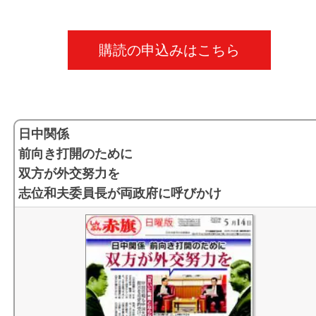
漫画「ほっこりゴハン」 作／魚乃目三太
俳優 松本まりかさん 2025年11月16日号
なんで学費こんなに高いんだ/国立大学５３万円 私立大
風の色
俳優 竹下景子さん 2025年11月02日号
９５万円 （２０２４年０６月２３日号） PDF
購読の申込みはこちら
うれしい一品 １週間のおかず
俳優 北村有起哉さん 2025年10月26日号
なんで学費こんなに高いんだ/国立大学５３万円 私立大
写真連載
俳優 草彅剛さん 2025年10月19日号
９５万円 （２０２４年０６月２３日号）
連載エッセー「『無言館』のうた」
俳優 竹内涼真さん 2025年10月12日号
〈健康らいふ〉エコノミークラス症候群 水分控えない
日中関係
バラバラ時々ファミる
俳優 川栄李奈さん 2025年10月05日号
（２０２４年０１月２１日号） PDF
前向き打開のために
竹馬先生の一歩一歩
俳優 市毛良枝さん 2025年09月28日号
能登半島地震 きびしい避難生活 命守るために （２０
双方が外交努力を
「ファーブル昆虫記」の世界
俳優 北村匠海さん 2025年09月21日号
４年０１月２１日号） PDF
志位和夫委員長が両政府に呼びかけ
ほどほどぐらし
俳優 伊藤沙莉さん 2025年09月14日号
【全文公開③】◎スクープ不当鑑定疑惑／大阪カジノ、
おしゃれノート
俳優 山西惇さん 2025年09月07日号
導で安値に用地鑑定／鑑定依頼前に“予定額” （２０２２
めざせ眠りの達人
五輪メダリスト 有森裕子さん 2025年08月31日号
１月２７日号）
世界くらしダイアリー
女流棋士 清水市代さん 2025年08月24日号
【全文公開②】◎カジノ用地不正値引き疑惑／大阪市“賃
スマホはじめの一歩
俳優 上川隆也さん 2025年08月17日号
増額”とウソ／契約内容は安値固定／宮本岳志議員が日曜