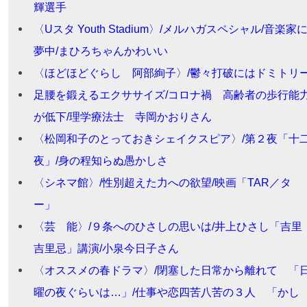
輝選手
〈Uスタ Youth Stadium〉/メルハガスペシャル/音楽家
夢中/まひろちゃんかわいい
〈ほどほどぐらし 阿部絢子〉/鬱々打破にはドミトリ
足腰を鍛えるエクササイズ/コロナ禍 高齢者の歩行能
が低下/理学療法士 寺岡かおりさん
〈松岡和子のとっておきシェイクスピア〉/第２夜「十
夜」/身の程知らぬ愚かしさ
〈シネマ館〉/性別超えた力への欲望/映画「TAR／タ
ー」
〈芸 能〉/９条へのひさしの思いは/井上ひさし「吉里
吉里忌」講演/小泉今日子さん
〈オススメの春ドラマ〉/閉塞した日常から離れて 「
曜の夜ぐらいは…」/仕事や恋四苦八苦の３人 「かし