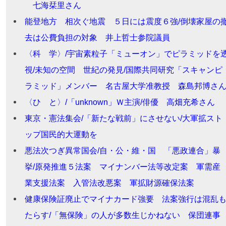
七海栞里さん
能登地方 相次ぐ地震 ５日には震度６強/倒壊家屋の
去は公費負担の対象 井上哲士参院議員
〈科 学〉/宇宙素粒子「ミューオン」でピラミッドを
視/未知の空間 世紀の発見/国際共同研究「スキャンピ
ラミッド」メンバー 名古屋大学准教授 森島邦博さ
〈ひ と〉/「unknown」Ｗ主演/俳優 高畑充希さん
東京・憲法集会/「新たな戦前」にさせない/大軍拡スト
ップ国民的大運動を
悪法次つぎ異常国会/自・公・維・国 「悪政連合」暴
挙/原発推進５法案 マイナンバー法等改定案 軍需産
業支援法案 入管法改悪案 軍拡財源確保法案
健康保険証廃止でマイナカード強要 法案強行は混乱
たらす/「無保険」の人が多数生じかねない 保団連事