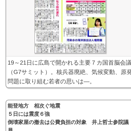
19～21日に広島で開かれる主要７カ国首脳会
（G7サミット）。核兵器廃絶、気候変動、原
問題に取り組む若者の思いは―。
能登地方 相次ぐ地震
５日には震度６強
倒壊家屋の撤去は公費負担の対象 井上哲士参院議
員