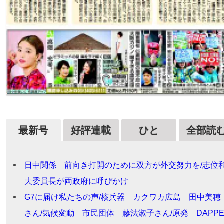
最新号
好評連載
ひと
全部読
日中関係 前向き打開のために双方が外交努力を/志位
夫委員長が両政府に呼びかけ
G7に届け私たちの声/核兵器 カクワカ広島 田中美穂
さん/気候変動 市民団体 藤法淑子さん/原発 DAPP