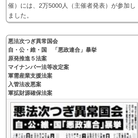
催）には、2万5000人（主催者発表）が参加し
ました。
悪法次つぎ異常国会
自・公・維・国 「悪政連合」暴挙
原発推進５法案
マイナンバー法等改定案
軍需産業支援法案
入管法改悪案
軍拡財源確保法案