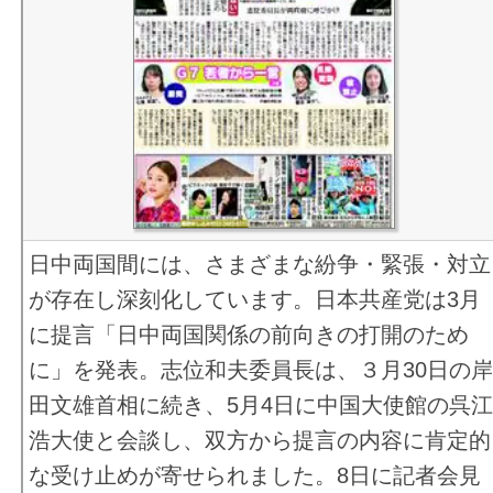
手作り菜園
俳優 戸田恵子さん 2025年08月03日号
示し追及 （２０２２年１１月０６日号）
やくみつるの小言・大言
俳優 鹿賀丈史さん 2025年07月27日号
【全文公開①】◎大阪維新市政に新疑惑／カジノ用地賃
あたまのストレッチ
俳優 東ちづるさん 2025年07月20日号
値引き／専門家「不正な不動産鑑定」 （２０２２年１０
クイズでごジャレ
俳優 松尾諭さん 2025年07月13日号
０２日号）
メディアをよむ
俳優 安藤玉恵さん 2025年07月06日号
新しい政治つくる旗揚げ/岸田政権とどうたたかう/志位委
にちようシネマ館
映画監督・演出家 宮本亞門さん 2025年06月29日号
長にズバリ聞く/元朝日新聞政治部次長・ジャーナリス
ペコロスの母の思い出
脇正太郎さん （２０２３年１月１日・８日合併号）
日中両国間には、さまざまな紛争・緊張・対立
囲碁・将棋
新聞用紙急騰に伴う減ページにご理解とご協力をお願い
が存在し深刻化しています。日本共産党は3月
つり
す （２０２２年１２月２５日号）
に提言「日中両国関係の前向きの打開のため
健康らいふ
ジェンダー平等貫く紙面へ/ガイドライン作成 （２０２２
に」を発表。志位和夫委員長は、３月30日の
冨士眞奈美さん「俳句と遊ぶ」
１２月２５日号）
田文雄首相に続き、5月4日に中国大使館の呉
NEWディスク
アジア政党国際会議/排他的でなく包摂的な平和の枠組みを
浩大使と会談し、双方から提言の内容に肯定的
赤旗相談
志位委員長に聞く （２０２２年１１月２７日号）
な受け止めが寄せられました。8日に記者会見
読者の文芸
日本共産党 なぜ１００年続いたか/記念講演の核心 志