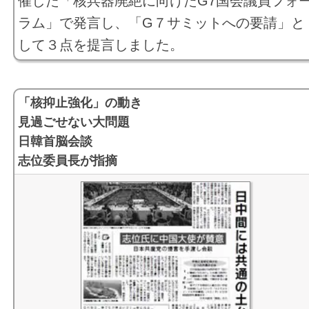
催した「核兵器廃絶に向けたG7国会議員フォ
ラム」で発言し、「G７サミットへの要請」と
して３点を提言しました。
「核抑止強化」の動き
見過ごせない大問題
日韓首脳会談
志位委員長が指摘