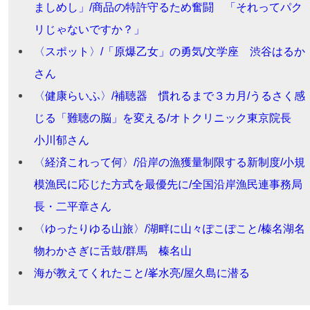
ましめし」/商品の特許守るため奮闘 「それってパク
リじゃないですか？」
〈スポット〉/「原爆乙女」の勇気/文学座 渋谷はるか
さん
〈健康らいふ〉/補聴器 慣れるまで３カ月/うるさく感
じる「難聴の脳」を変える/オトクリニック東京院長
小川郁さん
〈経済これって何〉/沿岸の漁獲量制限する新制度/小規
模漁民に応じた方式を最優先に/全国沿岸漁民連事務局
長・二平章さん
〈ゆったりゆる山旅〉/湖畔に山々ぽこぽこと/榛名湖名
物わかさぎに舌鼓/群馬 榛名山
海が教えてくれたこと/峯水亮/屋久島に潜る