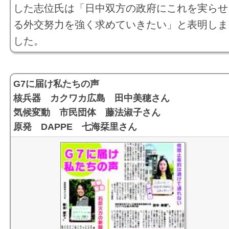
した志位氏は「日中双方の政府にこれを実らせ
さんが語る （２０２２年１０月２３日号）
る外交努力を強く求めていきたい」と表明しま
日本共産党 自由と平和一筋100年 （２０２２年０７月
した。
日号） PDF
平和でも、暮らしでも、希望が持てる日本に/日本共産党
参院選政策 （２０２２年０６月２６日号） PDF
G7に届け私たちの声
ウクライナ危機と日本の平和 Ｑ＆Ａ 共産党の考え （
核兵器 カクワカ広島 田中美穂さん
気候変動 市民団体 藤法淑子さん
０２２年０６月１９日号） PDF
原発 DAPPE 七海栞里さん
知りたい日本共産党 （２０２２年０６月１２日号） PDF
桜を見る会スクープ第一弾、安倍後援会御一行様をご招
税金でおもてなし （２０１９年１０月１３日号スクープ