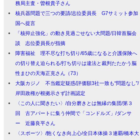
務局主査・曽根貴子さん
核兵器問題で三つの要請/志位委員長 G7サミット参加
国へ提言
「核抑止強化」の動き見過ごせない大問題/日韓首脳会
談 志位委員長が指摘
障害福祉 理不尽な打ち切り/65歳になると介護保険へ
の切り替え迫られる/打ち切りは違法と裁判たたかう脳
性まひの天海正克さん（73）
大阪カジノ 不当鑑定疑惑/評価額3社一致も“問題なし”/
岸田政権が根拠示さず計画認定
〈この人に聞きたい〉/自分磨きとは無縁の集団/第３
回 古アパートに集う仲間で「コンドルズ」/ダンサ
ー 近藤良平さん
〈スポーツ〉/飽くなき向上心/全日本体操３連覇/橋本大