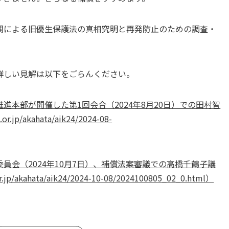
関による旧優生保護法の真相究明と再発防止のための調査・
詳しい見解は以下をごらんください。
進本部が開催した第1回会合（2024年8月20日）での田村智
p/akahata/aik24/2024-08-
員会（2024年10月7日）、補償法案審議での高橋千鶴子議
/akahata/aik24/2024-10-08/2024100805_02_0.html）