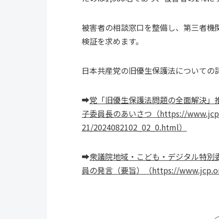
被害者の相談窓口を整備し、第三者機
検証を求めます。
日本共産党の旧優生保護法についての
➡
党「旧優生保護法問題の全面解決」推
子委員長のあいさつ（https://www.jcp.or.j
21/2024082102_02_0.html）
➡
衆議院地域・こども・デジタル特別委
員の発言（要旨）（https://www.jcp.or.jp