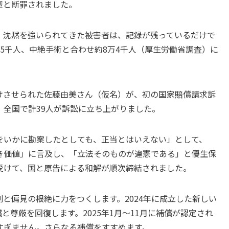
憲と断罪されました。
、沈黙を強いられてきた被害者は、記録が残っているだけで
5千人、中絶手術と合わせ約8万4千人（厚生労働省調査）に
を受けさせられた佐藤由美さん（仮名）が、初の国家賠償請求訴
、全国で計39人が訴訟に立ち上がりました。
をいかに勘案したとしても、正当とはいえない」として、
き価値」に言及し、「立法そのものが違憲である」と優生保
受けて、国と原告による和解が順次締結されました。
と偏見の根絶に力をつくします。2024年に成立した新しい
と尊厳を回復します。2025年1月～11月に補償が認定され
にすぎません。さらなる補償をすすめます。