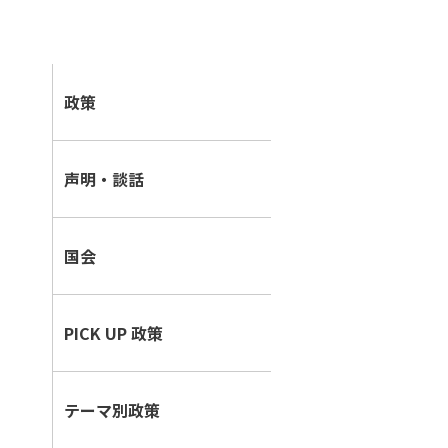
i
政策
n
e
声明・談話
国会
PICK UP 政策
テーマ別政策