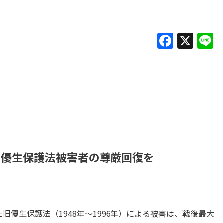
F
X
L
a
c
e
b
o
o
k
の優生保護法被害者の尊厳回復を
旧優生保護法（1948年～1996年）による被害は、戦後最大