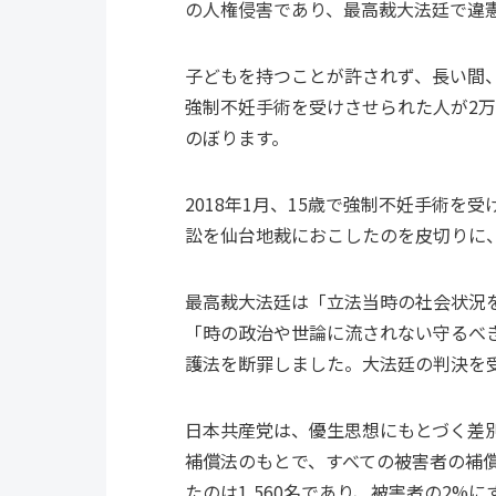
の人権侵害であり、最高裁大法廷で違
子どもを持つことが許されず、長い間
強制不妊手術を受けさせられた人が2万
のぼります。
2018年1月、15歳で強制不妊手術
訟を仙台地裁におこしたのを皮切りに
最高裁大法廷は「立法当時の社会状況
「時の政治や世論に流されない守るべ
護法を断罪しました。大法廷の判決を
日本共産党は、優生思想にもとづく差別
補償法のもとで、すべての被害者の補償
たのは1,560名であり、被害者の2%