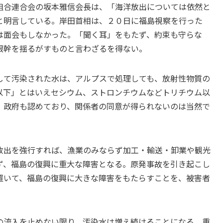
組合連合会の坂本雅信会長は、「海洋放出については依然と
と明言している。岸田首相は、２０日に福島視察を行った
は面会もしなかった。「聞く耳」をもたず、約束も守らな
根幹を揺るがすものと言わざるを得ない。
して汚染された水は、アルプスで処理しても、放射性物質の
以下」とはいえセシウム、ストロンチウムなどトリチウム以
、政府も認めており、関係者の同意が得られないのは当然で
放出を強行すれば、漁業のみならず加工・輸送・卸業や観光
ず、福島の復興に重大な障害となる。原発事故を引き起こし
置いて、福島の復興に大きな障害をもたらすことを、被害者
の流入を止めない限り、汚染水は増え続けることになる。重