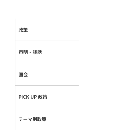
i
政策
n
e
声明・談話
国会
PICK UP 政策
テーマ別政策