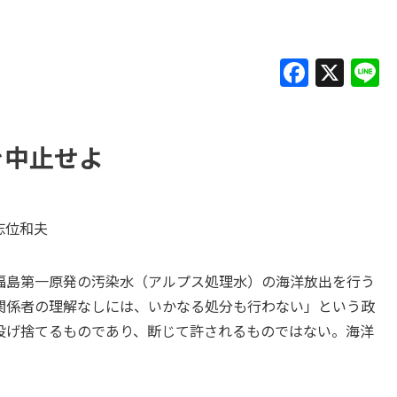
F
X
L
a
c
e
を中止せよ
b
o
志位和夫
o
k
福島第一原発の汚染水（アルプス処理水）の海洋放出を行う
関係者の理解なしには、いかなる処分も行わない」という政
投げ捨てるものであり、断じて許されるものではない。海洋