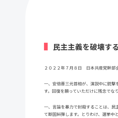
民主主義を破壊す
２０２２年７月８日 日本共産党幹部
一、安倍晋三元首相が、演説中に銃撃
す。回復を願っていただけに残念でな
一、言論を暴力で封殺することは、民
て断固糾弾します。とりわけ、選挙中