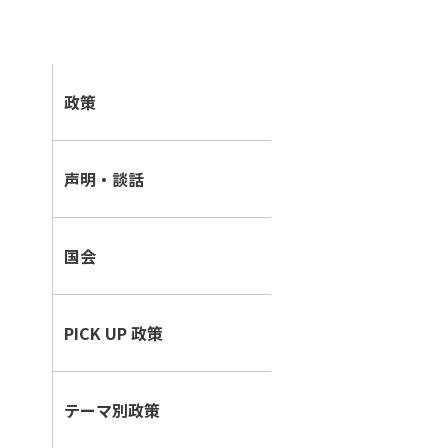
i
政策
n
e
声明・談話
国会
PICK UP 政策
テーマ別政策