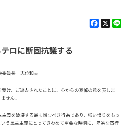
F
X
L
a
c
e
るテロに断固抗議する
b
o
会委員長 志位和夫
o
k
を受け、ご逝去されたことに、心からの哀悼の意を表しま
りません。
主主義を破壊する最も憎むべき行為であり、強い憤りをもっ
という民主主義にとってきわめて重要な時期に、卑劣な蛮行