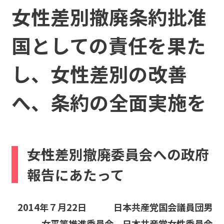
e
女性差別撤廃条約批准
b
o
国としての責任を果た
o
し、女性差別の改善
k
へ、条約の全面実施を
――女性差別撤廃委員会への政府
報告にあたって
2014年７月22日 日本共産党国会議員団男
女平等推進委員会
日本共産党女性委員会