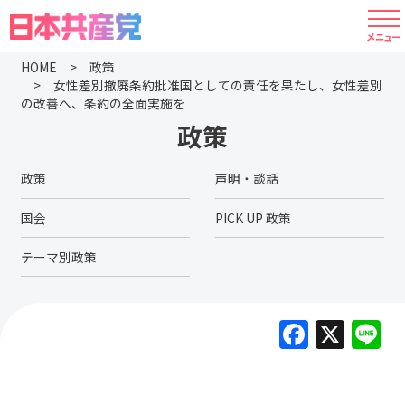
HOME
政策
女性差別撤廃条約批准国としての責任を果たし、女性差別
の改善へ、条約の全面実施を
政策
政策
声明・談話
国会
PICK UP 政策
テーマ別政策
F
X
L
a
c