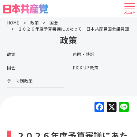
HOME
政策
国会
２０２６年度予算審議にあたって 日本共産党国会議員団
政策
政策
声明・談話
国会
PICK UP 政策
テーマ別政策
F
X
L
a
c
e
２０２６年度予算審議にあた