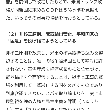
書」を前倒しで改定したもとで、米国トランプ政
権が同盟国に求めるＧＤＰ比５％水準を見据え
た、いっそうの軍事費増額を行おうとしている。
（２）非核三原則、武器輸出禁止、平和国家の
「国是」を投げ捨てようとしている
非核三原則を放棄し、米軍の核兵器持ち込みを容
認することは、唯一の戦争被爆国として絶対に許
されない。軍需産業を経済成長の柱と位置づけ、
武器輸出を全面解禁することは、戦争と軍事的緊
張を利用して「繁栄」する国をめざすものであり
到底容認できない。スパイ取り締まりを口実に市
民監視を強め人権と民主主義を蹂躙（じゅうり
ん）する「スパイ防止法」は認められない。