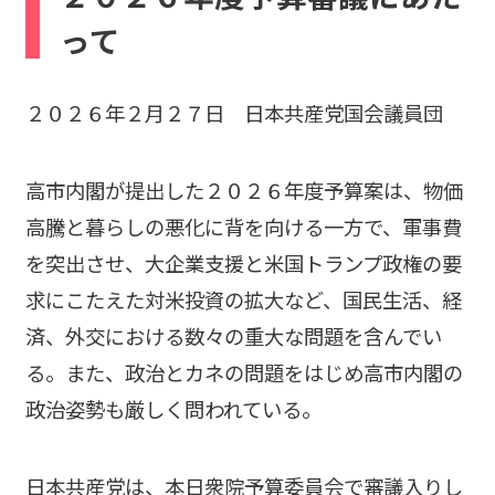
b
って
o
o
２０２６年２月２７日 日本共産党国会議員団
k
高市内閣が提出した２０２６年度予算案は、物価
高騰と暮らしの悪化に背を向ける一方で、軍事費
を突出させ、大企業支援と米国トランプ政権の要
求にこたえた対米投資の拡大など、国民生活、経
済、外交における数々の重大な問題を含んでい
る。また、政治とカネの問題をはじめ高市内閣の
政治姿勢も厳しく問われている。
日本共産党は、本日衆院予算委員会で審議入りし