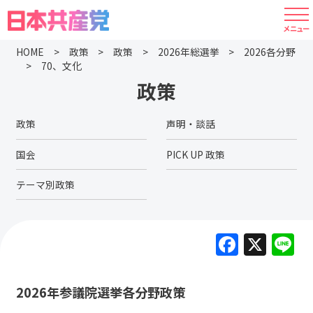
HOME
政策
政策
2026年総選挙
2026各分野
70、文化
政策
政策
声明・談話
国会
PICK UP 政策
テーマ別政策
F
X
L
a
c
2026年参議院選挙各分野政策
e