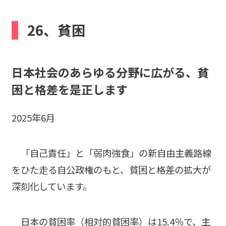
b
26、貧困
o
o
k
日本社会のあらゆる分野に広がる、貧
困と格差を是正します
2025年6月
「自己責任」と「弱肉強食」の新自由主義路線
をひた走る自公政権のもと、貧困と格差の拡大が
深刻化しています。
日本の貧困率（相対的貧困率）は15.4％で、主