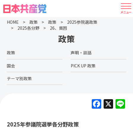
HOME
政策
政策
2025参院選政策
2025各分野
26、貧困
政策
政策
声明・談話
国会
PICK UP 政策
テーマ別政策
F
X
L
a
c
2025年参議院選挙各分野政策
e