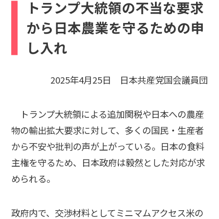
e
トランプ大統領の不当な要求
b
から日本農業を守るための申
o
し入れ
o
k
2025年4月25日 日本共産党国会議員団
トランプ大統領による追加関税や日本への農産
物の輸出拡大要求に対して、多くの国民・生産者
から不安や批判の声が上がっている。日本の食料
主権を守るため、日本政府は毅然とした対応が求
められる。
政府内で、交渉材料としてミニマムアクセス米の