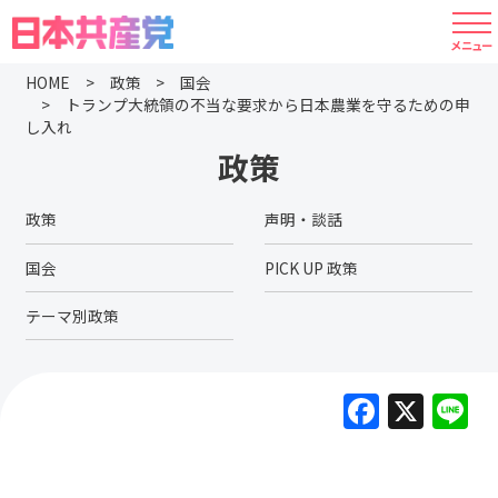
HOME
政策
国会
トランプ大統領の不当な要求から日本農業を守るための申
し入れ
政策
政策
声明・談話
国会
PICK UP 政策
テーマ別政策
F
X
L
a
c