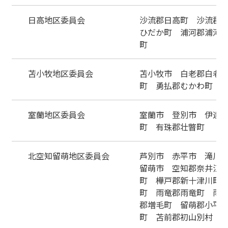
日高地区委員会
沙流郡日高町 沙流郡
ひだか町 浦河郡浦河
町
苫小牧地区委員会
苫小牧市 白老郡白老
町 勇払郡むかわ町
室蘭地区委員会
室蘭市 登別市 伊達
町 有珠郡壮瞥町
北空知留萌地区委員会
芦別市 赤平市 滝川
留萌市 空知郡奈井江
町 樺戸郡新十津川町
町 雨竜郡雨竜町 雨
郡増毛町 留萌郡小平
町 苫前郡初山別村