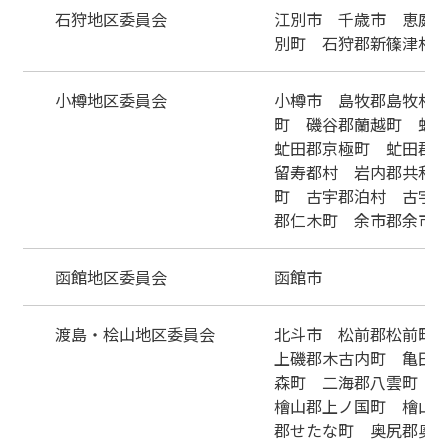
石狩地区委員会
江別市 千歳市 恵庭
別町 石狩郡新篠津村
小樽地区委員会
小樽市 島牧郡島牧村
町 磯谷郡蘭越町 虻
虻田郡京極町 虻田郡
留寿都村 岩内郡共和
町 古宇郡泊村 古宇
郡仁木町 余市郡余市
函館地区委員会
函館市
渡島・桧山地区委員会
北斗市 松前郡松前町
上磯郡木古内町 亀田
森町 二海郡八雲町 
檜山郡上ノ国町 檜山
郡せたな町 奥尻郡奥