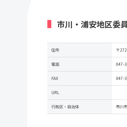
市川・浦安地区委
住所
〒27
電話
047-3
FAX
047-3
URL
行政区・自治体
市川