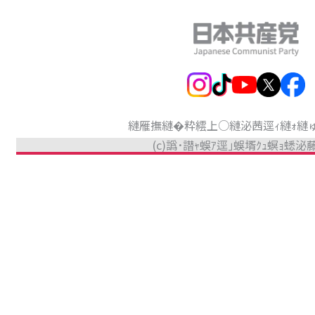
縺雁撫縺�粋繧上○
縺泌茜逕ｨ縺ｫ縺
(c)譌･譛ｬ蜈ｱ逕｣蜈壻ｸｭ螟ｮ蟋泌