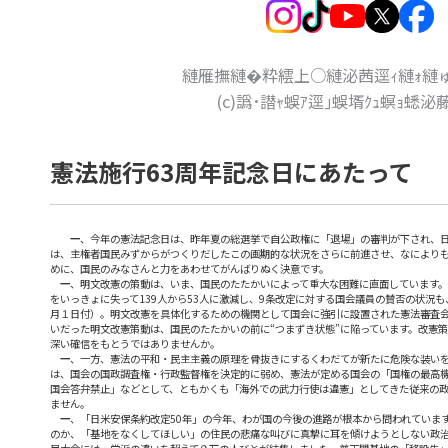
縺雁撫縺�粋繧上○
縺泌茜逕ｨ縺ｫ縺
(c)譌･譛ｬ蜈ｱ逕｣蜈壻ｸｭ螟ｮ蟋泌
憲法施行63周年記念日にあたって
一
、今年の憲法記念日は、昨年夏の総選挙で自公政権に「退場」の審判が下され、
は、主権者国民みずからがつくりだしたこの画期的な状況をさらに前進させ、なにより
めに、国民のみなさんと力をあわせてがんばりぬく決意です。
一
、明文改憲の策動は、いま、国民のたたかいによって重大な困難に直面しています
をいっきょに失って139人から53人に激減し、9条改定に対する国会議員の賛否の状況も
月１日付）。明文改憲を具体化するための機関として国会に強引に設置された憲法審査会
いだった明文改憲策動は、国民のたたかいの前に“つまずき状態”に陥っています。改憲
深い確信をもとうではありませんか。
一
、一方、憲法の平和・民主主義の原理を骨抜きにするくわだてが新たに危険な装い
は、国会の国政調査権・行政監督権を決定的に弱め、憲法が定める国会の「国権の最高
国会答弁禁止」などとして、ともかくも「海外での武力行使は違憲」としてきた従来の
ません。
一
、「日米安保条約改定50年」の今年、わが国の今後の進路が根本から問われていま
のか、「基地をなくしてほしい」の住民の悲痛な叫びに真摯に耳を傾けようとしない政