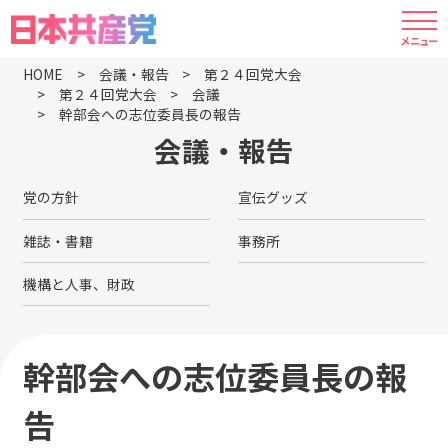
HOME
会議・報告
第２４回党大会
第２４回党大会
会議
幹部会への志位委員長の報告
会議・報告
党の方針
宣伝グッズ
雑誌・書籍
事務所
機構と人事、財政
幹部会への志位委員長の報
告