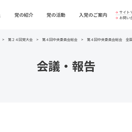
サイト
員
党の紹介
党の活動
入党のご案内
お問い
第２４回党大会
第４回中央委員会総会
第４回中央委員会総会 全
会議・報告