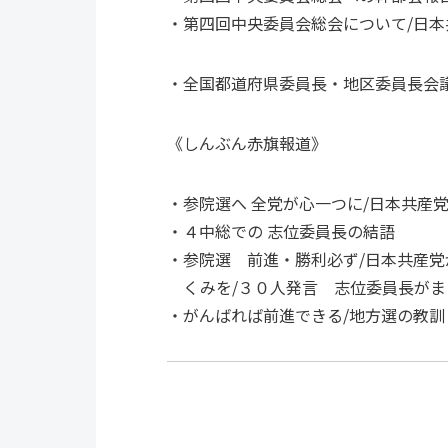
第四回中央委員会総会について
/日
全国都道府県委員長・地区委員長会
《しんぶん赤旗報道》
参院選へ 全党が心一つに
/日本共産
４中総での 志位委員長の結語
参院選 前進・勝利必ず
/日本共産
くみを/３０人発言 志位委員長がま
がんばれば前進できる
/地方選の教