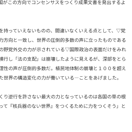
国がこの方向でコンセンサスをつくり成果文書を発出するよ
を持っていえないものの、間違いなくいえる点として、▽党
力方向と一致し、世界の圧倒的多数の声に立ったものである
の野党外交の力が示されている▽国際政治の表面だけをみれ
横行し「法の支配」は崩壊したように見えるが、深部をとら
理性の声が圧倒的多数だ。植民地体制の崩壊と１００を超え
た世界の構造変化の力が働いている―ことをあげました。
くり逆行を許さない最大の力となっているのは各国の草の根
って『核兵器のない世界』をつくるために力をつくそう」と