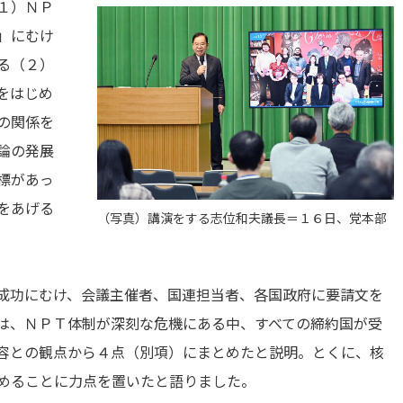
１）ＮＰ
」にむけ
る（２）
をはじめ
の関係を
論の発展
標があっ
をあげる
（写真）講演をする志位和夫議長＝１６日、党本部
成功にむけ、会議主催者、国連担当者、各国政府に要請文を
は、ＮＰＴ体制が深刻な危機にある中、すべての締約国が受
容との観点から４点（別項）にまとめたと説明。とくに、核
めることに力点を置いたと語りました。