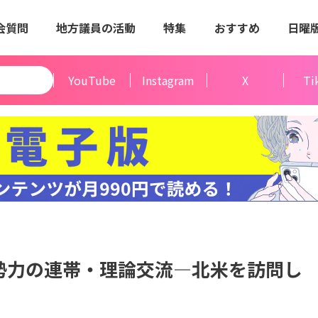
会質問
地方議員の活動
特集
おすすめ
日曜
YouTube
Instagram
X
Ti
勢力の連帯・理論交流―北米を訪問し