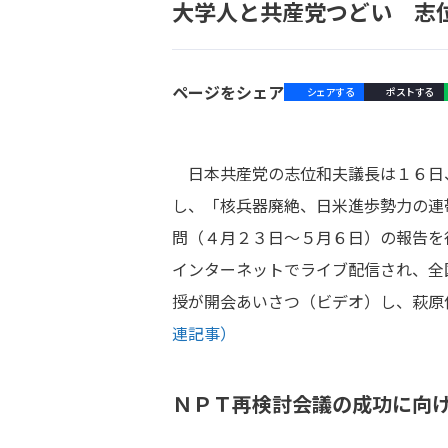
大学人と共産党つどい 志
ページをシェア
シェアする
ポストする
日本共産党の志位和夫議長は１６日
し、「核兵器廃絶、日米進歩勢力の連
問（４月２３日～５月６日）の報告を
インターネットでライブ配信され、全
授が開会あいさつ（ビデオ）し、萩原
連記事）
ＮＰＴ再検討会議の成功に向