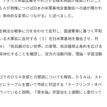
、アメリカ帝国主義をやめさせる根本問題が強調されたこと
ＳＡが政権につけば日本の米軍基地全面撤去への道が開かれ
』革命的な変革につながる」と述べました。
る無法な戦争に力をあわせて反対し、国連憲章に基づく平和
いる大軍拡に反対する（３）在日米軍基地を撤去させ、対
４）「核兵器のない世界」の実現、核兵器禁止条約を広げる
具体化することを確認し、双方の活動内容、理論・学習活動
ゴでのＤＳＡ支部との懇談についても報告。ＤＳＡは、スト
どにテーブルを置いて市民と対話する「テーブリング・オペ
行っていると説明。『資本論』学習会も２週間に１度行って