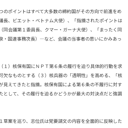
つのポイントはすべて大多数の締約国がその方向で前進をめ
議長、ビエット・ベトナム大使）、「指摘されたポイントは
（同会議第１委員長、クマー・ガーナ大使）、「まったく同
泉・国連事務次長）―など、会議の当事者の思いにかみあっ
（１）核保有国にＮＰＴ第６条の履行を迫り具体的行動を求
可欠なものとする（３）核兵器の「透明性」を高める、「核
が見えてきたと指摘。核保有国による第６条の不履行に対す
たとして、その履行を迫るかどうかが最大の対決点だと強調
１草案を巡り、志位氏は党要請文の内容を全面的に反映した