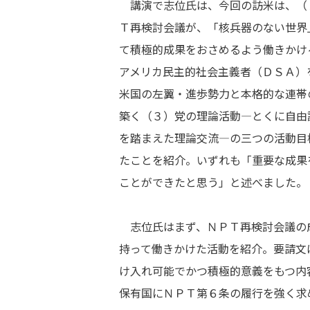
講演で志位氏は、今回の訪米は、（
Ｔ再検討会議が、「核兵器のない世界
て積極的成果をおさめるよう働きかけ
アメリカ民主的社会主義者（ＤＳＡ）
米国の左翼・進歩勢力と本格的な連帯
築く（３）党の理論活動―とくに自由
を踏まえた理論交流―の三つの活動目
たことを紹介。いずれも「重要な成果
ことができたと思う」と述べました。
志位氏はまず、ＮＰＴ再検討会議の
持って働きかけた活動を紹介。要請文
け入れ可能でかつ積極的意義をもつ内
保有国にＮＰＴ第６条の履行を強く求