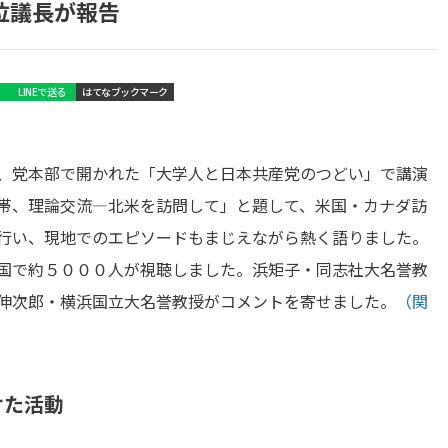
位議長が報告
LINEで送る
はてなブックマーク
、党本部で開かれた「大学人と日本共産党のつどい」で講演
帯、理論交流―北米を訪問して」と題して、米国・カナダ訪
行い、現地でのエピソードもまじえながら熱く語りました。
国で約５０００人が視聴しました。浜矩子・同志社大名誉教
伸次郎・横浜国立大名誉教授がコメントを寄せました。
（関
けた活動