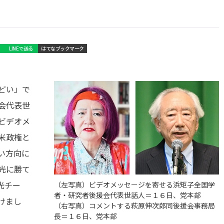
LINEで送る
はてなブックマーク
どい」で
会代表世
ビデオメ
米政権と
い方向に
光に勝て
光チー
（左写真）ビデオメッセージを寄せる浜矩子全国学
者・研究者後援会代表世話人＝１６日、党本部
けまし
（右写真）コメントする萩原伸次郎同後援会事務局
長＝１６日、党本部