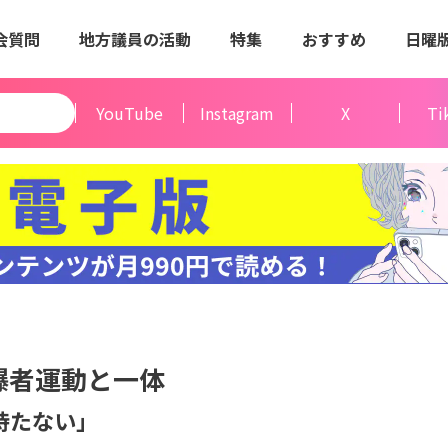
会質問
地方議員の活動
特集
おすすめ
日曜
YouTube
Instagram
X
Ti
爆者運動と一体
は持たない」