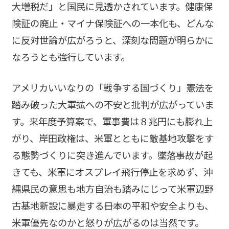
大増税だ」と国民に見透かされています。健康保
険証の廃止・マイナ保険証への一本化も、どんな
に反対世論が広がろうと、深刻な問題が明らかに
なろうとも強行しています。
アメリカいいなりの「戦争する国づくり」――憲法を
踏み破った大軍拡への不安と批判が広がっていま
す。来年度予算案で、軍事費は８兆円にも膨れ上
がり、岸田政権は、米軍とともに敵基地攻撃をす
る態勢づくりに突き進んでいます。墜落事故が起
きても、米軍にオスプレイ飛行停止を求めず、沖
縄県民の意思も地方自治も踏みにじって米軍辺野
古基地新設に暴走する――日本の平和や安全よりも、
米軍優先なのかと怒りが広がるのは当然です。