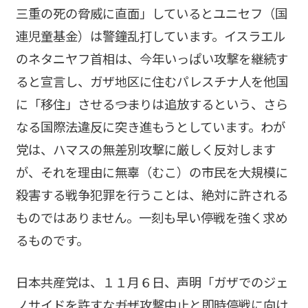
三重の死の脅威に直面」しているとユニセフ（国
連児童基金）は警鐘乱打しています。イスラエル
のネタニヤフ首相は、今年いっぱい攻撃を継続す
ると宣言し、ガザ地区に住むパレスチナ人を他国
に「移住」させる――つまりは追放するという、さら
なる国際法違反に突き進もうとしています。わが
党は、ハマスの無差別攻撃に厳しく反対します
が、それを理由に無辜（むこ）の市民を大規模に
殺害する戦争犯罪を行うことは、絶対に許される
ものではありません。一刻も早い停戦を強く求め
るものです。
日本共産党は、１１月６日、声明「ガザでのジェ
ノサイドを許すな――ガザ攻撃中止と即時停戦に向け