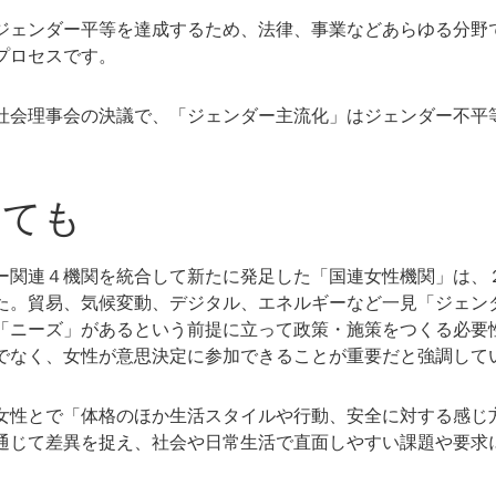
ェンダー平等を達成するため、法律、事業などあらゆる分野
プロセスです。
会理事会の決議で、「ジェンダー主流化」はジェンダー不平
えても
関連４機関を統合して新たに発足した「国連女性機関」は、
た。貿易、気候変動、デジタル、エネルギーなど一見「ジェン
「ニーズ」があるという前提に立って政策・施策をつくる必要
でなく、女性が意思決定に参加できることが重要だと強調して
性とで「体格のほか生活スタイルや行動、安全に対する感じ
通じて差異を捉え、社会や日常生活で直面しやすい課題や要求