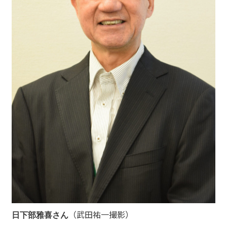
（武田祐一撮影）
日下部雅喜さん