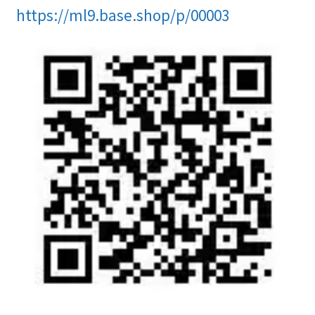
https://ml9.base.shop/p/00003