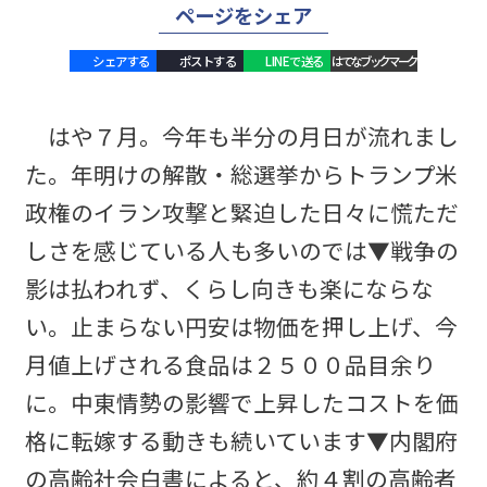
ページをシェア
シェアする
ポストする
LINEで送る
はてなブックマーク
はや７月。今年も半分の月日が流れまし
た。年明けの解散・総選挙からトランプ米
政権のイラン攻撃と緊迫した日々に慌ただ
しさを感じている人も多いのでは▼戦争の
影は払われず、くらし向きも楽にならな
い。止まらない円安は物価を押し上げ、今
月値上げされる食品は２５００品目余り
に。中東情勢の影響で上昇したコストを価
格に転嫁する動きも続いています▼内閣府
の高齢社会白書によると、約４割の高齢者