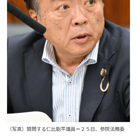
（写真）質問する仁比聡平議員＝２５日、参院法務委