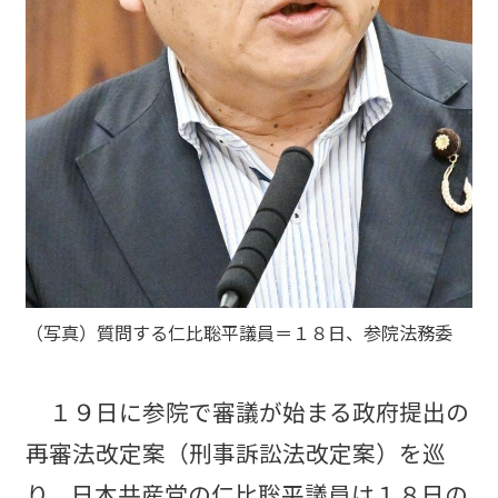
（写真）質問する仁比聡平議員＝１８日、参院法務委
１９日に参院で審議が始まる政府提出の
再審法改定案（刑事訴訟法改定案）を巡
り、日本共産党の仁比聡平議員は１８日の