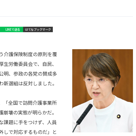
LINEで送る
はてなブックマーク
う介護保険制度の原則を覆
厚生労働委員会で、自民、
公明、参政の各党の賛成多
わ新選組は反対しました。
、「全国で訪問介護事業所
護崩壊の実態が明らかだ。
な課題に手をつけず、人員
外しで対応するものだ」と