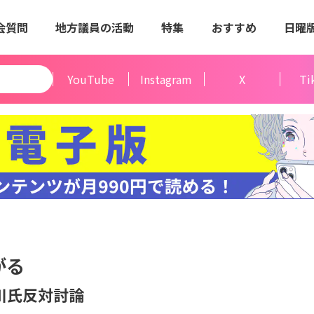
会質問
地方議員の活動
特集
おすすめ
日曜
YouTube
Instagram
X
Ti
がる
川氏反対討論