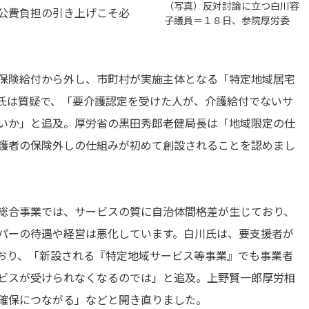
（写真）反対討論に立つ白川容
公費負担の引き上げこそ必
子議員＝１８日、参院厚労委
保険給付から外し、市町村が実施主体となる「特定地域居宅
氏は質疑で、「要介護認定を受けた人が、介護給付でないサ
いか」と追及。厚労省の黒田秀郎老健局長は「地域限定の仕
護者の保険外しの仕組みが初めて創設されることを認めまし
総合事業では、サービスの質に自治体間格差が生じており、
パーの待遇や経営は悪化しています。白川氏は、要支援者が
おり、「新設される『特定地域サービス等事業』でも事業者
ビスが受けられなくなるのでは」と追及。上野賢一郎厚労相
確保につながる」などと開き直りました。