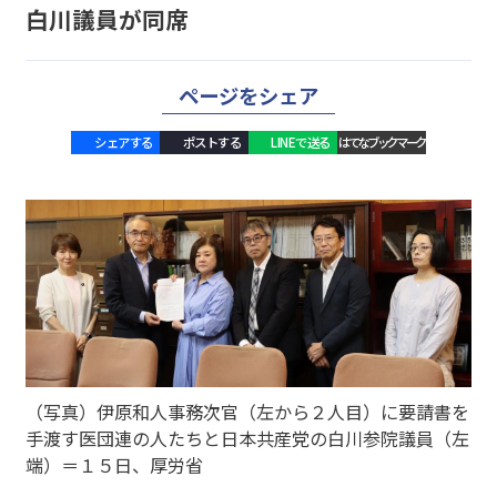
白川議員が同席
ページをシェア
シェアする
ポストする
LINEで送る
はてなブックマーク
（写真）伊原和人事務次官（左から２人目）に要請書を
手渡す医団連の人たちと日本共産党の白川参院議員（左
端）＝１５日、厚労省