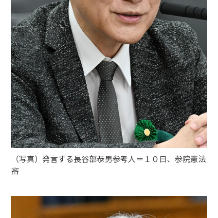
（写真）発言する長谷部恭男参考人＝１０日、参院憲法
審