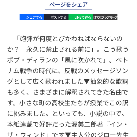
ページをシェア
シェアする
ポストする
LINEで送る
はてなブックマーク
「砲弾が何度とびかわねばならないの
か？ 永久に禁止される前に」。こう歌う
ボブ・ディランの「風に吹かれて」。ベト
ナム戦争の時代に、反戦のメッセージソン
グとして広く歌われました▼抽象的な歌詞
も多く、さまざまに解釈されてきた名曲で
す。小さな町の高校生たちが授業でこの訳
に挑みました。といっても、小説の中で。
本紙連載で好評だった渥美二郎著『イン・
ザ・ウィンド』です▼主人公のジロー先生