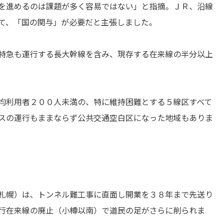
を進めるのは課題が多く容易ではない」と指摘。ＪＲ、沿線
て、「国の関与」が必要だと主張しました。
特急も運行する長大幹線を含み、現存する在来線の半分以上
均利用者２００人未満の、特に維持困難とする５線区すべて
スの運行もままならず公共交通空白区になった地域もありま
札幌）は、トンネル難工事に直面し開業を３８年まで先送り
行在来線の廃止（小樽以南）で道民の足がさらに削られま