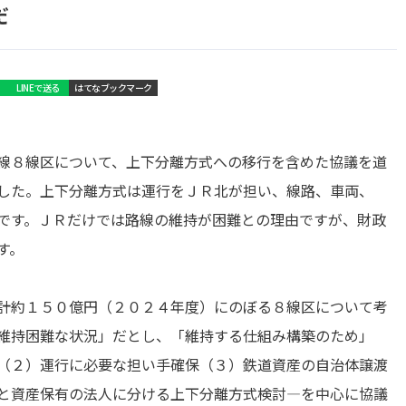
だ
LINEで送る
はてなブックマーク
線８線区について、上下分離方式への移行を含めた協議を道
した。上下分離方式は運行をＪＲ北が担い、線路、車両、
です。ＪＲだけでは路線の維持が困難との理由ですが、財政
す。
計約１５０億円（２０２４年度）にのぼる８線区について考
維持困難な状況」だとし、「維持する仕組み構築のため」
（２）運行に必要な担い手確保（３）鉄道資産の自治体譲渡
と資産保有の法人に分ける上下分離方式検討―を中心に協議