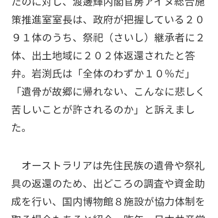
たのに対し、渡邊輝内閣官房アイヌ総合施
策推進室室長は、政府が把握している２０
９１体のうち、祭祀（さいし）継承者に２
体、出土地域に２０２体返還されたと答
弁。岩渕氏は「全体のわずか１０％だ」
「遺骨が故郷に帰れない、こんなに悲しく
苦しいことが許されるのか」と訴えまし
た。
オーストラリアは先住民族の遺骨や祭礼
具の返還のため、出どころの調査や資金助
成を行い、国内博物館８施設が協力体制を