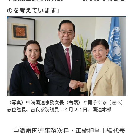
のを考えています」
（写真）中満国連事務次長（右端）と握手する（左へ）
志位議長、吉良参院議員＝４月２４日、国連本部
中満泉国連事務次長・軍縮担当上級代表