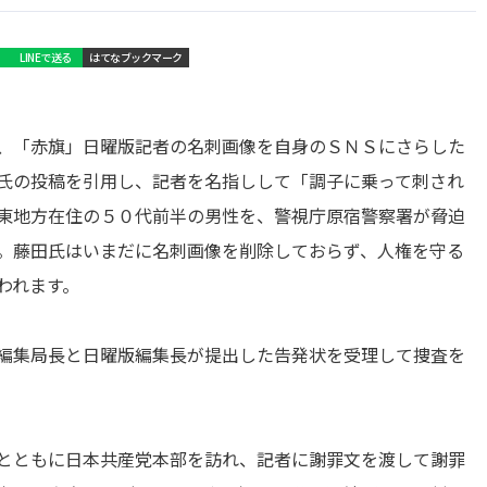
LINEで送る
はてなブックマーク
、「赤旗」日曜版記者の名刺画像を自身のＳＮＳにさらした
氏の投稿を引用し、記者を名指しして「調子に乗って刺され
東地方在住の５０代前半の男性を、警視庁原宿警察署が脅迫
。藤田氏はいまだに名刺画像を削除しておらず、人権を守る
われます。
編集局長と日曜版編集長が提出した告発状を受理して捜査を
。
とともに日本共産党本部を訪れ、記者に謝罪文を渡して謝罪