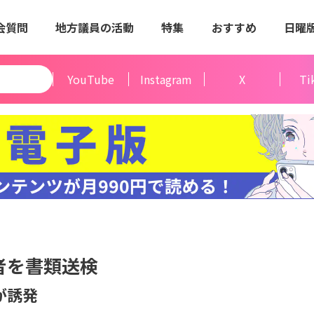
会質問
地方議員の活動
特集
おすすめ
日曜
YouTube
Instagram
X
Ti
者を書類送検
が誘発