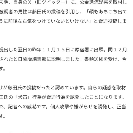
未明、自身のＸ（旧ツイッター）に、公金還流疑惑を取材し
被疑者の男性は藤田氏の投稿を引用し、「顔もあちこち出て
うに前後左右気をつけていないといけない」と脅迫投稿しま
提出した翌日の昨年１１月１５日に原宿署に出頭。同１２月
されたと日曜版編集部に説明しました。書類送検を受け、今
す。
けが藤田氏の投稿だったと認めています。自らの疑惑を取材
田氏の「犬笛」行為が脅迫行為を誘発したことになります。
で、記者への威嚇です。個人攻撃や嫌がらせを誘発し、正当
す。