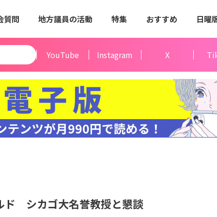
会質問
地方議員の活動
特集
おすすめ
日曜
YouTube
Instagram
X
Ti
ルド シカゴ大名誉教授と懇談