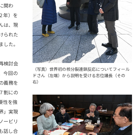
に関わ
２年）を
んは、現
けられた
ました。
再検討会
（写真）世界初の核分裂連鎖反応についてフィール
、今回の
ドさん（左端）から説明を受ける志位議長（その
右）
の義務を
７割にの
要性を強
界」実現
ノービリ
も話し合