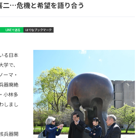
喜二…危機と希望を語り合う
LINEで送る
はてなブックマーク
いる日本
大学で、
ノーマ・
兵器廃絶
・小林多
わしまし
核兵器開