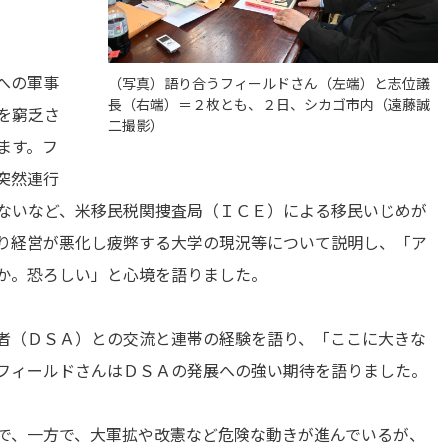
への軍事
（写真）語り合うフィールドさん（左端）と志位議
長（右端）＝２枚とも、２日、シカゴ市内（遠藤誠
を窮乏さ
二撮影）
ます。フ
突然連行
ないなど、米移民税関捜査局（ＩＣＥ）による移民いじめが
り経営が悪化し疲弊する大学の現況等について説明し、「ア
か。恐ろしい」と心境を語りました。
者（ＤＳＡ）との交流と連帯の経験を語り、「ここに大きな
フィールドさんはＤＳＡの発展への強い期待を語りました。
で、一方で、大軍拡や改憲など危険な動きが進んでいるが、