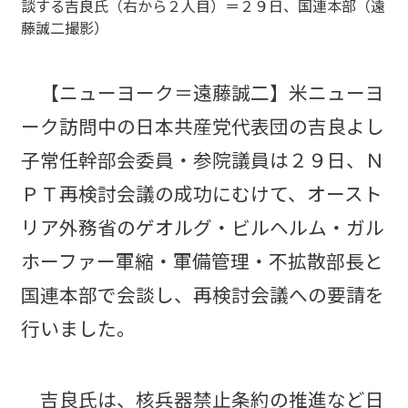
談する吉良氏（右から２人目）＝２９日、国連本部（遠
藤誠二撮影）
【ニューヨーク＝遠藤誠二】米ニューヨ
ーク訪問中の日本共産党代表団の吉良よし
子常任幹部会委員・参院議員は２９日、Ｎ
ＰＴ再検討会議の成功にむけて、オースト
リア外務省のゲオルグ・ビルヘルム・ガル
ホーファー軍縮・軍備管理・不拡散部長と
国連本部で会談し、再検討会議への要請を
行いました。
吉良氏は、核兵器禁止条約の推進など日