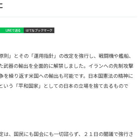
に
LINEで送る
はてなブックマーク
原則」とその「運用指針」の改定を強行し、戦闘機や艦船、
た武器の輸出を全面的に解禁しました。イランへの先制攻撃
争を繰り返す米国への輸出も可能です。日本国憲法の精神に
という「平和国家」としての日本の立場を捨て去るもので
定は、国民にも国会にも一切諮らず、２１日の閣議で強行さ