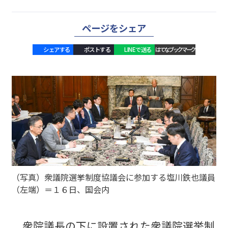
ページをシェア
シェアする
ポストする
LINEで送る
はてなブックマーク
（写真）衆議院選挙制度協議会に参加する塩川鉄也議員
（左端）＝１６日、国会内
衆院議長の下に設置された衆議院選挙制