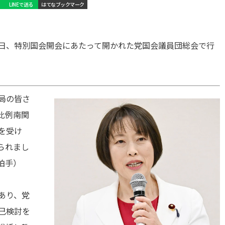
LINEで送る
はてなブックマーク
日、特別国会開会にあたって開かれた党国会議員団総会で行
局の皆さ
比例南関
を受け
られまし
拍手）
あり、党
己検討を