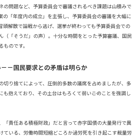
ネの問題など、予算委員会で審議されるべき課題は山積みで
案の「年度内の成立」を主張し、予算委員会の審議を大幅に
冒頭解散で論戦から逃げ、選挙が終わっても予算委員会での
ん（「そうだ」の声）。十分な時間をとった予算審議、国民
るものです。
い－－国民要求との矛盾は明らか
の切り捨てによって、圧倒的多数の議席を占めましたが、多
も抱えており、その土台はもろくて弱い――このことを強調し
、「責任ある積極財政」だと言って赤字国債の大量発行で異
けている、労働時間短縮どころか過労死を引き起こす裁量労