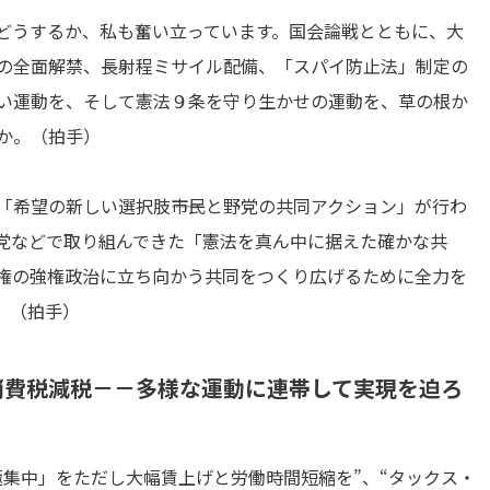
どうするか、私も奮い立っています。国会論戦とともに、大
の全面解禁、長射程ミサイル配備、「スパイ防止法」制定の
い運動を、そして憲法９条を守り生かせの運動を、草の根か
か。（拍手）
希望の新しい選択肢――市民と野党の共同アクション」が行わ
党などで取り組んできた「憲法を真ん中に据えた確かな共
権の強権政治に立ち向かう共同をつくり広げるために全力を
。（拍手）
消費税減税－－多様な運動に連帯して実現を迫ろ
集中」をただし大幅賃上げと労働時間短縮を”、“タックス・