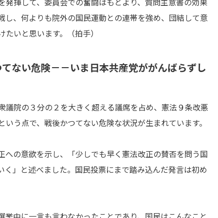
を発揮して、委員会での奮闘はもとより、質問主意書の効果
戦し、何よりも院外の国民運動との連帯を強め、団結して意
けたいと思います。（拍手）
つてない危険－－いま日本共産党ががんばらずし
衆議院の３分の２を大きく超える議席を占め、憲法９条改悪
という点で、戦後かつてない危険な状況が生まれています。
正への意欲を示し、「少しでも早く憲法改正の賛否を問う国
いく」と述べました。国民投票にまで踏み込んだ発言は初め
選挙中に一言も言わなかったことであり、国民はこんなこと