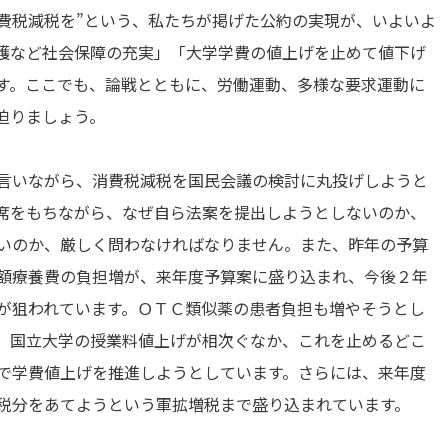
費税減税を”という、私たちが掲げた公約の実現が、いよいよ
護など社会保障の充実」「大学学費の値上げを止めて値下げ
す。ここでも、論戦とともに、労働運動、多様な要求運動に
迫りましょう。
言いながら、消費税減税を国民会議の検討に丸投げしようと
席をもちながら、なぜ自ら法案を提出しようとしないのか、
いのか、厳しく問わなければなりません。また、昨年の予算
額療養費の負担増が、来年度予算案に盛り込まれ、今後２年
が狙われています。ＯＴＣ類似薬の患者負担も増やそうとし
。国立大学の授業料値上げが相次ぐなか、これを止めるどこ
で学費値上げを推進しようとしています。さらには、来年度
税分をあてようという軍拡増税まで盛り込まれています。