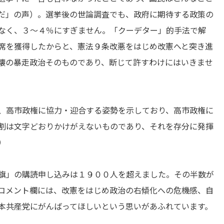
だ」の声）。選挙後の世論調査でも、政府に期待する政策の
なく、３～４％にすぎません。「クーデター」的手法で解
席を獲得したからと、憲法９条改悪をはじめ改憲へと突き進
壊の暴走政治そのものであり、断じて許すわけにはいきませ
、高市政権に協力・迎合する姿勢を示しており、高市政権に
割は文字どおりかけがえないものであり、それを存分に発揮
）
旗」の購読申し込みは１９００人を超えました。その半数が
コメント欄には、改憲をはじめ政治の右傾化への危機感、自
本共産党にがんばってほしいという思いがあふれています。