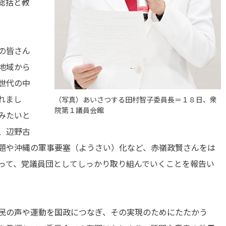
総括と教
の皆さん
地域から
世代の中
れまし
（写真）あいさつする田村智子委員長＝１８日、衆
院第１議員会館
みたいと
、辺野古
題や沖縄の軍事要塞（ようさい）化など、赤嶺政賢さんをは
って、党議員団としてしっかり取り組んでいくことを報告い
民の声や運動を国政につなぎ、その実現のためにたたかう