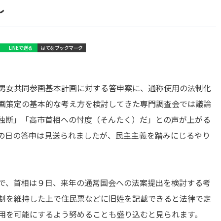
し
LINEで送る
はてなブックマーク
男女共同参画基本計画に対する答申案に、通称使用の法制化
画策定の基本的な考え方を検討してきた専門調査会では議論
独断」「高市首相への忖度（そんたく）だ」との声が上がる
の日の答申は見送られましたが、民主主義を踏みにじるやり
で、首相は９日、来年の通常国会への法案提出を検討する考
制を維持した上で住民票などに旧姓を記載できると法律で定
用を可能にするよう努めることも盛り込むと見られます。