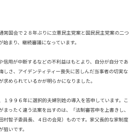
通常国会で２８年ぶりに立憲民主党案と国民民主党案の二つ
が始まり、継続審議になっています。
や信用が中断するなどの不利益はもとより、自分が自分であ
悔しさ、アイデンティティー喪失に苦しんだ当事者の切実な
が求められているかが明らかになりました。
、１９９６年に選択的夫婦別姓の導入を答申しています。こ
がまったく違う法案を出すのは、「法制審答申を上書きし、
田村智子委員長、４日の会見）ものです。家父長的な家制度
が狙いです。