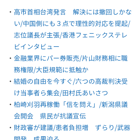
高市首相台湾発言 解決には撤回しかな
い/中国側にも３点で理性的対応を提起/
志位議長が主張/香港フェニックステレ
ビインタビュー
金融業界にパー券販売/片山財務相に職
務権限/大臣規範に抵触か
結婚の自由を今すぐ/六つの高裁判決受
け当事者ら集会/田村氏あいさつ
柏崎刈羽再稼働「信を問え」/新潟県議
会開会 県民が抗議宣伝
財政審が建議/患者負担増 ずらり/武器
開発 成果迫る