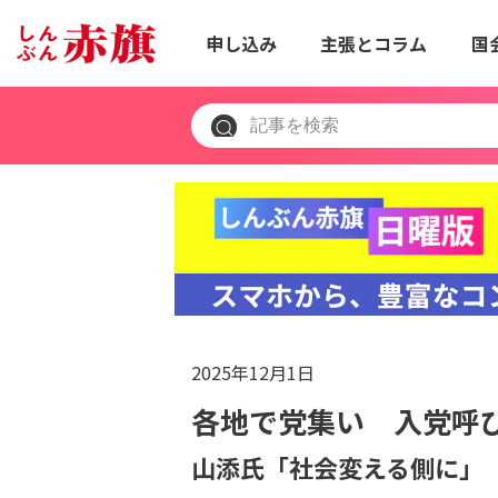
申し込み
主張とコラム
国
2025年12月1日
各地で党集い 入党呼
山添氏「社会変える側に」