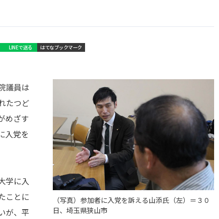
LINEで送る
はてなブックマーク
院議員は
れたつど
がめざす
に入党を
大学に入
たことに
（写真）参加者に入党を訴える山添氏（左）＝３０
日、埼玉県狭山市
いが、平