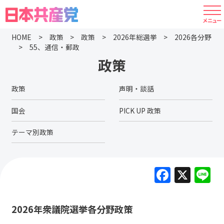
HOME
政策
政策
2026年総選挙
2026各分野
55、通信・郵政
政策
政策
声明・談話
国会
PICK UP 政策
テーマ別政策
F
X
L
a
c
2026年衆議院選挙各分野政策
e