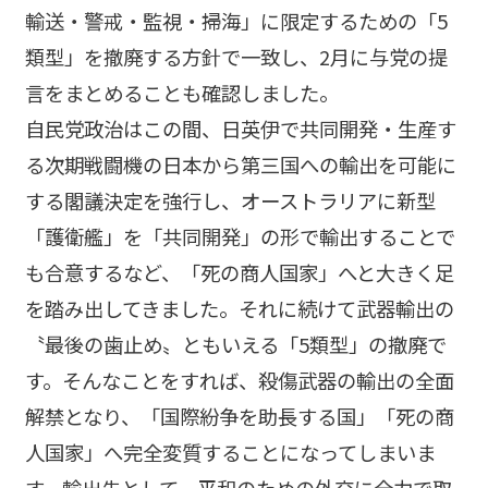
輸送・警戒・監視・掃海」に限定するための「5
類型」を撤廃する方針で一致し、2月に与党の提
言をまとめることも確認しました。
自民党政治はこの間、日英伊で共同開発・生産す
る次期戦闘機の日本から第三国への輸出を可能に
する閣議決定を強行し、オーストラリアに新型
「護衛艦」を「共同開発」の形で輸出することで
も合意するなど、「死の商人国家」へと大きく足
を踏み出してきました。それに続けて武器輸出の
〝最後の歯止め〟ともいえる「5類型」の撤廃で
す。そんなことをすれば、殺傷武器の輸出の全面
解禁となり、「国際紛争を助長する国」「死の商
人国家」へ完全変質することになってしまいま
す。輸出先として、平和のための外交に全力で取