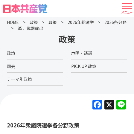
HOME
政策
政策
2026年総選挙
2026各分野
85、武器輸出
政策
政策
声明・談話
国会
PICK UP 政策
テーマ別政策
F
X
L
a
c
2026年衆議院選挙各分野政策
e