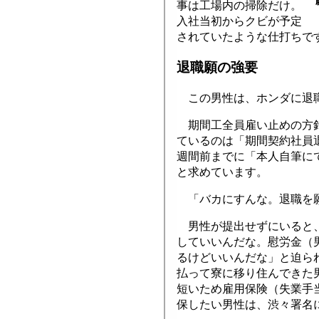
事は工場内の掃除だけ。
入社当初からクビが予定
されていたような仕打ちで
退職願の強要
この男性は、ホンダに退職
期間工全員雇い止めの方針
ているのは「期間契約社員
週間前までに「本人自筆に
と求めています。
「バカにすんな。退職を
男性が提出せずにいると、
していいんだな。慰労金（
るけどいいんだな」と迫ら
払って寮に移り住んできた
短いため雇用保険（失業手
保したい男性は、渋々署名