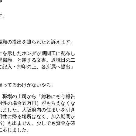
願
す。
願の提出を迫られたと訴えます。
を示したホンダが期間工に配布し
退職願」と題する文書。退職日の二
て記入・押印の上、各所属へ提出」
願ってるわけがないやろ」
職場の上司から「総務にそう報告
男性の場合五万円）がもらえなくな
れました。大阪府内の住まいを引き
男性に帰る場所はなく、加入期間が
当）も出ません。少しでも資金を確
に応じました。