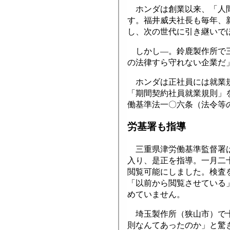
ホンダは創業以来、「人間
す。福井威夫社長も毎年、
し、次の世代に引き継いで
しかし―。鈴鹿製作所で三
の法律すら守れない企業だ
ホンダは正社員には就業規
「期間契約社員就業規則」
働基準法一〇六条（法令等
労基署も指導
三重県津労働基準監督署は
入り、是正を指導。一月二
閲覧可能にしました。検査
「以前から閲覧させている
めていません。
埼玉製作所（狭山市）で十
則なんてあったのか」と驚