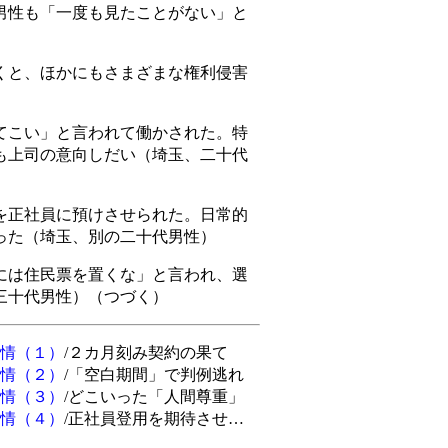
男性も「一度も見たことがない」と
と、ほかにもさまざまな権利侵害
こい」と言われて働かされた。特
も上司の意向しだい（埼玉、二十代
正社員に預けさせられた。日常的
った（埼玉、別の二十代男性）
は住民票を置くな」と言われ、選
三十代男性）（つづく）
情（１）
/２カ月刻み契約の果て
情（２）
/「空白期間」で判例逃れ
情（３）
/どこいった「人間尊重」
情（４）
/正社員登用を期待させ…