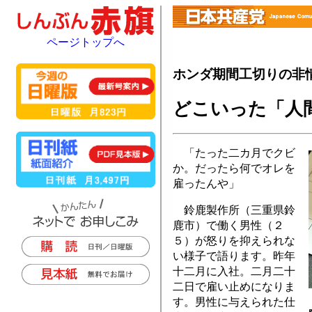
ページトップへ
ホンダ期間工切りの非
どこいった「人
「たった二カ月でクビ
か。だったら何でオレを
雇ったんや」
鈴鹿製作所（三重県鈴
鹿市）で働く男性（２
５）が怒りを抑えられな
い様子で語ります。昨年
十二月に入社。二月二十
二日で雇い止めになりま
す。男性に与えられた仕