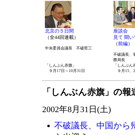
北京の５日間
座談会
（全44回連載）
見て 聞い
（
前編
）
中央委員会議長 不破哲三
不破議長、
際局長
「しんぶん赤旗」
「しんぶん
９月17日～10月31日
９月15、2
「しんぶん赤旗」の報
2002年8月31日(土)
不破議長、中国から