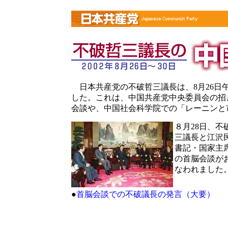
■
日本共産党の不破哲三議長は、8月26日
した。これは、中国共産党中央委員会の招
会談や、中国社会科学院での「レーニンと
８月28日、不
三議長と江沢
書記・国家主
の首脳会談が
なわれました
●
首脳会談での不破議長の発言（大要）