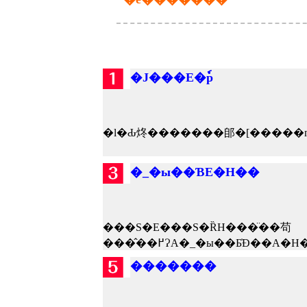
�J���E�ٗp
�_�ы��ƁE�H��
���S�E���S�ȐH���̈��苟
�������