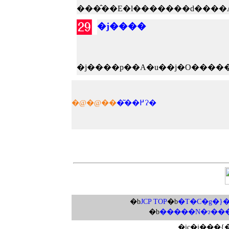
�j����
�@�@��
�͂��߂Ɂ�
�b
JCP TOP
�b
�T�C�g�}�
�b
�����N�ɂ��
�ic�j���