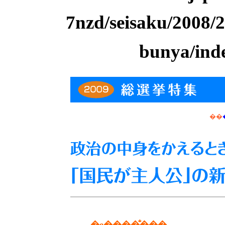
7nzd/seisaku/2008/
bunya/ind
��
�e����̐���