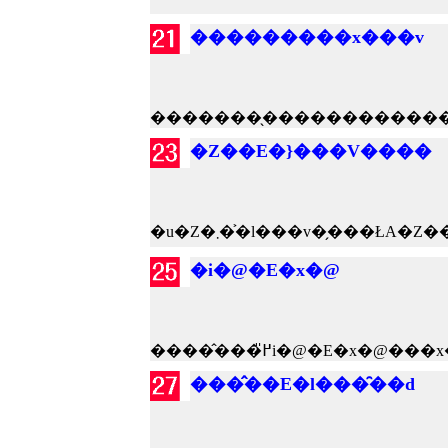
���������x���v
�Z��E�}���V����
�i�@�E�x�@
���̂��E�l���̑��d