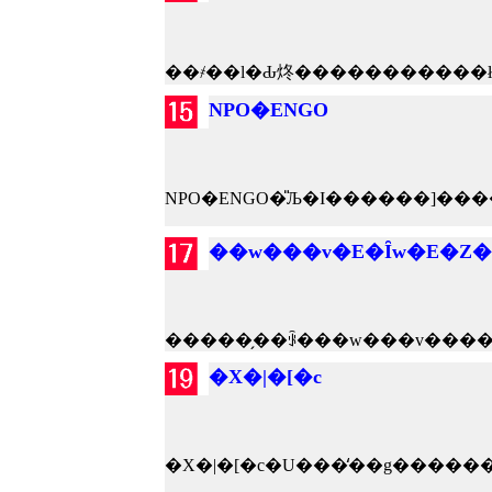
NPO�ENGO
��w���v�E�Ȋw�E�Z�
�X�|�[�c