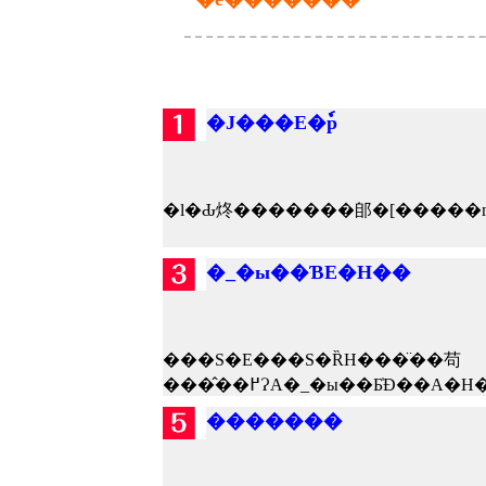
�J���E�ٗp
�_�ы��ƁE�H��
���S�E���S�ȐH���̈��苟
�������