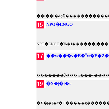
NPO�ENGO
��w���v�E�Ȋw�E�Z�
�X�|�[�c