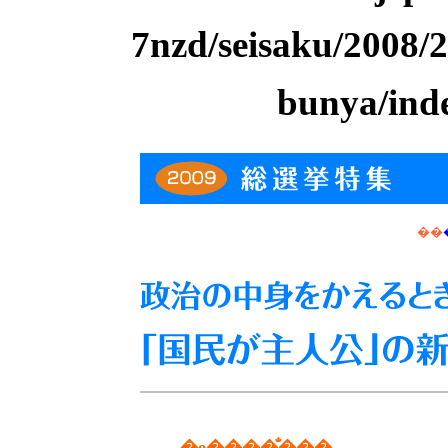
7nzd/seisaku/2008/
bunya/ind
��
�e����̐���