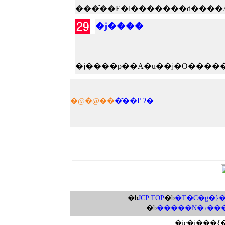
�j����
�@�@��
�͂��߂Ɂ�
�b
JCP TOP
�b
�T�C�g�}�
�b
�����N�ɂ��
�ic�j���