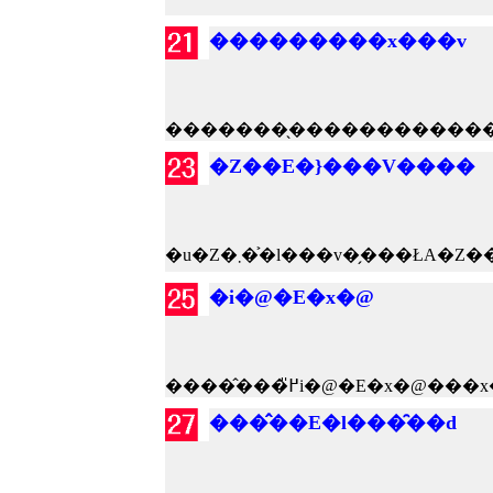
���������x���v
�Z��E�}���V����
�i�@�E�x�@
���̂��E�l���̑��d