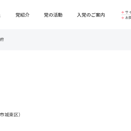
サ
員
党紹介
党の活動
入党のご案内
お
府
市城東区）